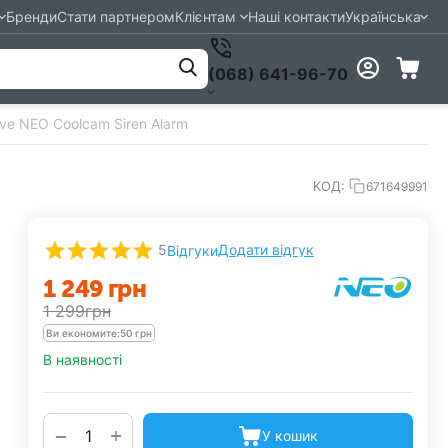
Бренди
Стати партнером
Клієнтам
Наші контакти
Українська
(068) 641-96-70
ve NEO Coolcam Siren Alarm
КОД:
671649991
5
Додати відгук
Відгуки
1 249
грн
1 299
грн
Ви економите:
50
грн
В наявності
+
−
У кошик