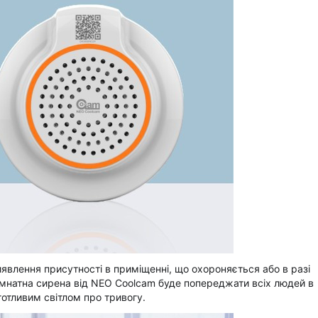
иявлення присутності в приміщенні, що охороняється або в разі
імнатна сирена від NEO Coolcam буде попереджати всіх людей в
готливим світлом про тривогу.