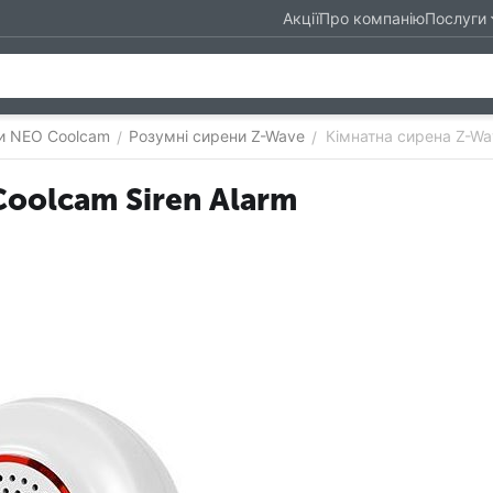
Акції
Про компанію
Послуги
и NEO Coolcam
Розумні сирени Z-Wave
Кімнатна сирена Z-Wa
/
/
oolcam Siren Alarm