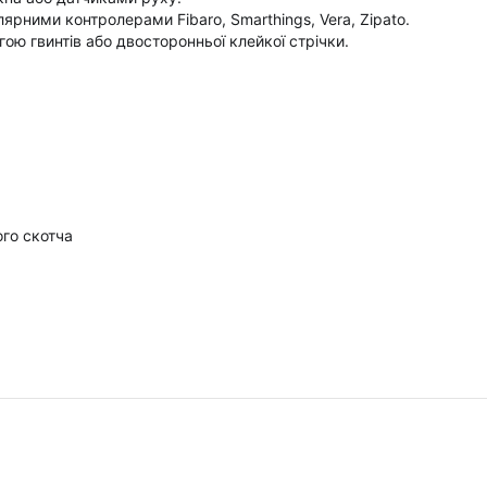
ярними контролерами Fibaro, Smarthings, Vera, Zipato.
ю гвинтів або двосторонньої клейкої стрічки.
ого скотча