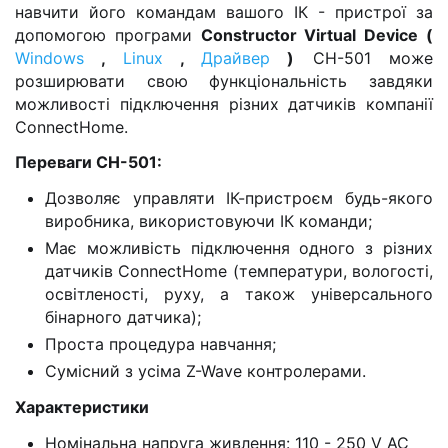
навчити його командам вашого ІК - пристрої за
допомогою програми
Constructor Virtual Device (
Windows
,
Linux
,
Драйвер
)
СН-501 може
розширювати свою функціональність завдяки
можливості підключення різних датчиків компанії
ConnectHome.
Переваги СН-501:
Дозволяє управляти ІК-пристроєм будь-якого
виробника, використовуючи ІК команди;
Має можливість підключення одного з різних
датчиків ConnectHome (температури, вологості,
освітленості, руху, а також універсального
бінарного датчика);
Проста процедура навчання;
Сумісний з усіма Z-Wave контролерами.
Xарактеристики
Номінальна напруга живлення: 110 - 250 V AC