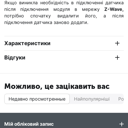
Якщо виникла необхідність в підключенні датчика
після підключення модуля в мережу
Z-Wave,
потрібно спочатку видалити його, а після
підключення датчика заново додати.
Характеристики
Відгуки
Можливо, це зацікавить вас
Недавно просмотренные
Найпопулярніші
Роз
Мій обліковий запис