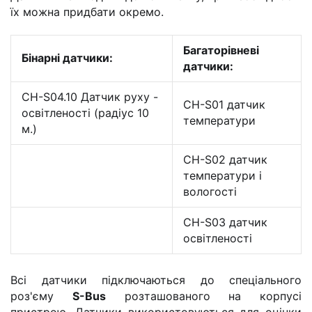
їх можна придбати окремо.
Багаторівневі
Бінарні датчики:
датчики:
CH-S04.10 Датчик руху -
CH-S01 датчик
освітленості (радіус 10
температури
м.)
CH-S02 датчик
температури і
вологості
CH-S03 датчик
освітленості
Всі датчики підключаються до спеціального
роз'єму
S-Bus
розташованого на корпусі
пристрою. Датчики використовуються для оцінки