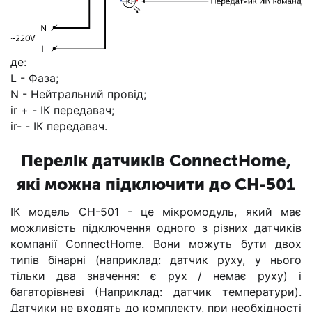
де:
L - Фаза;
N - Нейтральний провід;
ir + - ІК передавач;
ir- - ІК передавач.
Перелік датчиків ConnectHome,
які можна підключити до CH-501
ІК модeль CH-501 - це мікромодуль, який має
можливість підключення одного з різних датчиків
компанії ConnectHome. Вони можуть бути двох
типів бінарні (наприклад: датчик руху, у нього
тільки два значення: є рух / немає руху) і
багаторівневі (Наприклад: датчик температури).
Датчики не входять до комплекту, при необхідності