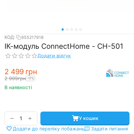
КОД:
955217918
ІК-модуль ConnectHome - СН-501
Додати відгук
2 499
грн
2 999
грн
-17%
В наявності
+
−
У кошик
Додати до переліку побажань
Задати питання