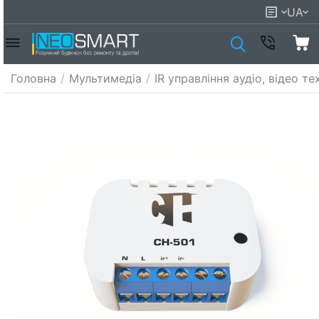
UA
Головна
/
Мультимедіа
/
IR управління аудіо, відео т