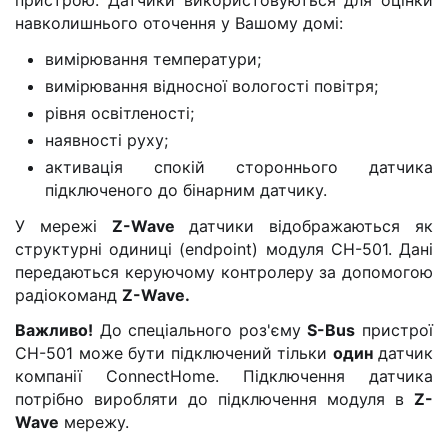
навколишнього оточення у Вашому домі:
вимірювання температури;
вимірювання відносної вологості повітря;
рівня освітленості;
наявності руху;
активація спокій стороннього датчика
підключеного до бінарним датчику.
У мережі
Z-Wave
датчики відображаються як
структурні одиниці (endpoint) модуля CH-501. Дані
передаються керуючому контролеру за допомогою
радіокоманд
Z-Wave.
Важливо!
До спеціального роз'єму
S-Bus
пристрої
СН-501 може бути підключений тільки
один
датчик
компанії ConnectHome. Підключення датчика
потрібно виробляти до підключення модуля в
Z-
Wave
мережу.