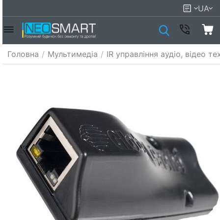
UA
Головна
/
Мультимедіа
/
IR управління аудіо, відео т