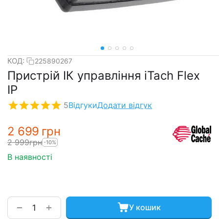
КОД:
225890267
Пристрій ІК управління iTach Flex
IP
5
Відгуки
Додати відгук
2 699
грн
2 999
грн
-10%
В наявності
+
−
У кошик