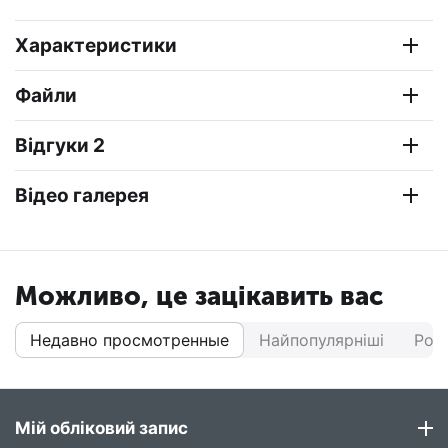
Характеристики
Файли
Відгуки 2
Відео галерея
Можливо, це зацікавить вас
Недавно просмотренные
Найпопулярніші
Роз
Мій обліковий запис