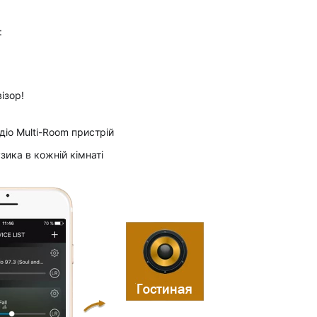
:
ізор!
іо Multi-Room пристрій
ика в кожній кімнаті