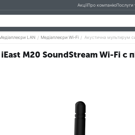
Акції
Про компанію
Послуги
Медіаплеєри LAN
Медіаплеєри Wi-Fi
Акустична мультирум си
/
/
iEast M20 SoundStream Wi-Fi c п