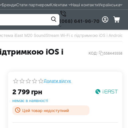
Бренди
Стати партнером
Клієнтам
Наші контакти
Українська
(068) 641-96-70
стема iEast M20 SoundStream Wi-Fi c підтримкою iOS і Android
ідтримкою iOS і
КОД:
558445558
Додати відгук
2 799
грн
немає в наявності
Цей товар недоступний