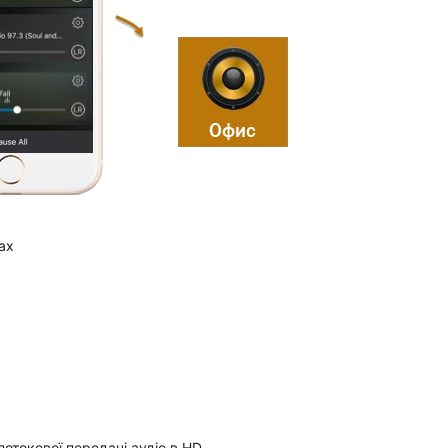
ах
потокової передачі аудіо в HD