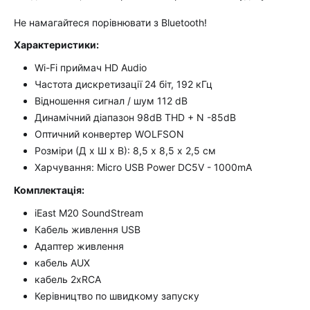
Не намагайтеся порівнювати з Bluetooth!
Характеристики:
Wi-Fi приймач HD Audio
Частота дискретизації 24 біт, 192 кГц
Відношення сигнал / шум 112 dB
Динамічний діапазон 98dB THD + N -85dB
Оптичний конвертер WOLFSON
Розміри (Д х Ш х В): 8,5 х 8,5 х 2,5 см
Харчування: Micro USB Power DC5V - 1000mA
Комплектація:
iEast M20 SoundStream
Кабель живлення USB
Адаптер живлення
кабель AUX
кабель 2xRCA
Керівництво по швидкому запуску