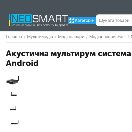
Категорії
Головна
Мультимедіа
Медіаплеєри
Медіаплеєри iEast
/
/
/
/
Акустична мультирум система 
Android