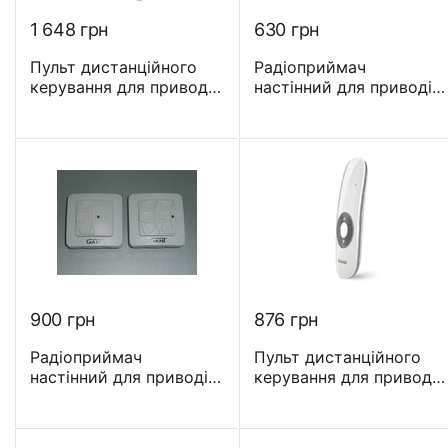
1 648
грн
‍630‍
грн
Пульт дистанційного
Радіоприймач
керування для приводів
настінний для приводів
GANT 15-канальний -
GANT 1-канальний
DC 1602
‍900‍
грн
‍876‍
грн
Радіоприймач
Пульт дистанційного
настінний для приводів
керування для приводів
GANT 2-канальний
GANT 1-канальний Euro
- DC305