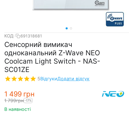
КОД:
691318681
Сенсорний вимикач
одноканальний Z-Wave NEO
Coolcam Light Switch - NAS-
SC01ZE
5
Відгуки
Додати відгук
1 499
грн
1 799
грн
-17%
В наявності