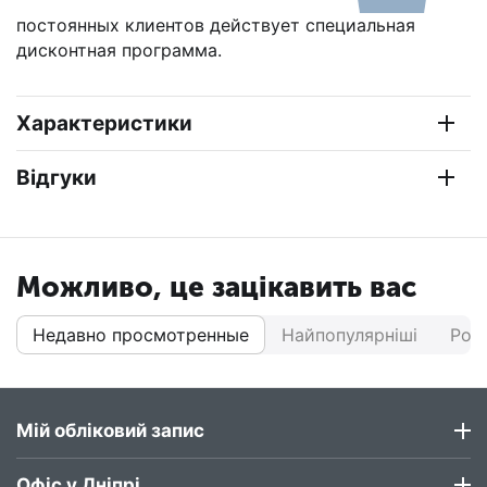
постоянных клиентов действует специальная
дисконтная программа.
Характеристики
Відгуки
Можливо, це зацікавить вас
Недавно просмотренные
Найпопулярніші
Роз
Мій обліковий запис
Офіс у Дніпрі