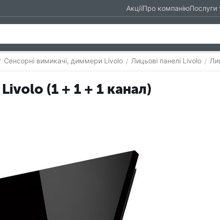
Акції
Про компанію
Послуги
Сенсорні вимикачі, диммери Livolo
Лицьові панелі Livolo
Лиц
/
/
/
ivolo (1 + 1 + 1 канал)