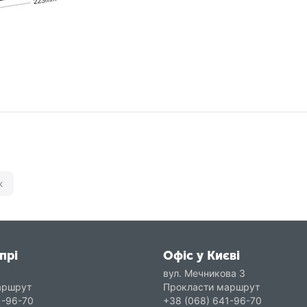
ж
прі
Офіс у Києві
вул. Мечникова 3
аршрут
Прокласти маршрут
1-96-70
+38 (068) 641-96-70