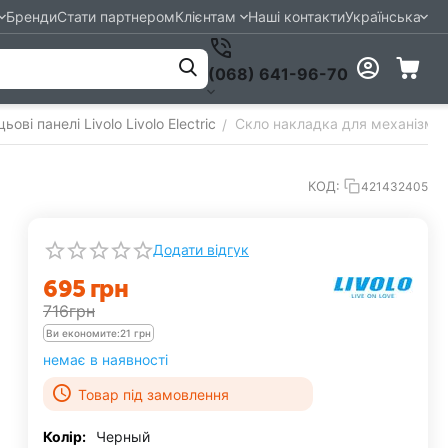
Бренди
Стати партнером
Клієнтам
Наші контакти
Українська
(068) 641-96-70
ьові панелі Livolo Livolo Electric
Скло накладка для механізмів L
/
КОД:
421432405
Додати відгук
‍695‍
грн
‍716‍
грн
Ви економите:
21
грн
немає в наявності
Товар під замовлення
Колір:
Черный