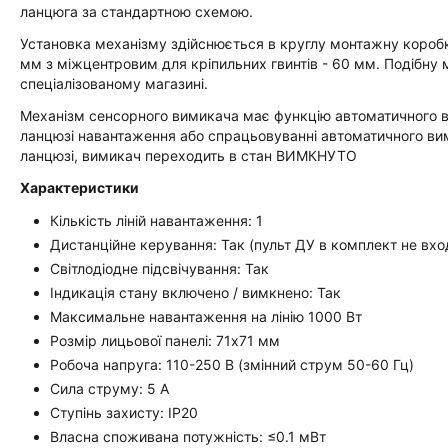
ланцюга за стандартною схемою.
Установка механізму здійснюється в круглу монтажну короб
мм з міжцентровим для кріпильних гвинтів - 60 мм. Подібн
спеціалізованому магазині.
Механізм сенсорного вимикача має функцію автоматичного ві
ланцюзі навантаження або спрацьовуванні автоматичного вим
ланцюзі, вимикач переходить в стан ВИМКНУТО
Характеристики
Кількість ліній навантаження: 1
Дистанційне керування: Так (пульт ДУ в комплект не вхо
Світлодіодне підсвічування: Так
Індикація стану включено / вимкнено: Так
Максимальне навантаження на лінію 1000 Вт
Розмір лицьової панелі: 71х71 мм
Робоча напруга: 110-250 В (змінний струм 50-60 Гц)
Сила струму: 5 А
Ступінь захисту: IP20
Власна споживана потужність: ≤0.1 мВт