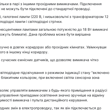
ільки в парі з іншими прохідними вимикачами. Підключення
 не можуть бути підключені до стандартної проводці.
 галогенні лампи (220 В, і низьковольтні з трансформатором 12
одіодні лампи і світлодіодні стрічки.
мінесцентними лампами загальною потужністю до 18 Вт вимикачі
можуть блимати). Дана проблема може бути вирішена
ручно в довгих коридорах або прохідних кімнатах. Увімкнувши
ого в іншому кінці коридору.
сучасних ємнісних датчиків, що дозволяє вимикача чітко
світлодіодне підсвічування з режимом індикації стану "включено
я блакитним кольором, при включенні світла сенсорна зона
воляє управляти вимикачем з будь-якого приміщення в радіусі
 управління приладами освітлення значно зручніше на відміну
идимості вимикача і пульта дистанційного керування.
одних змін в електропроводку, так як він підключається до