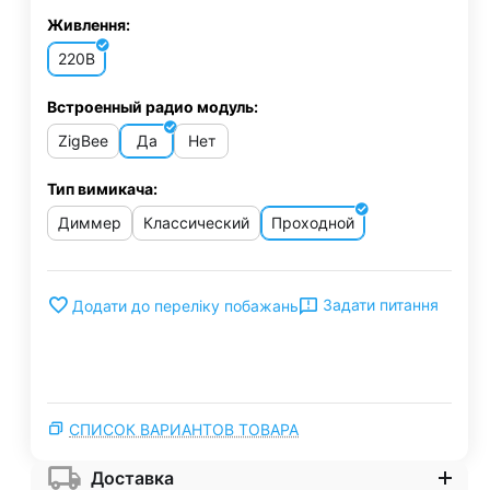
Живлення:
220В
Встроенный радио модуль:
ZigBee
Да
Нет
Тип вимикача:
Диммер
Классический
Проходной
Задати питання
Додати до переліку побажань
СПИСОК ВАРИАНТОВ ТОВАРА
Доставка