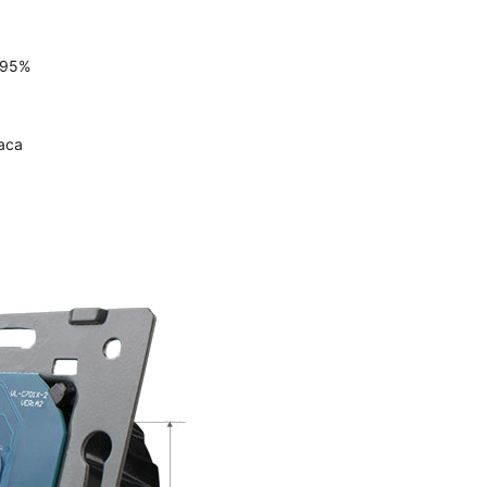
≤95%
аса