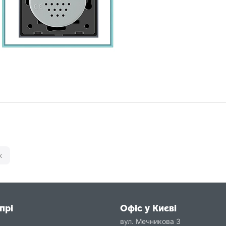
ж
прі
Офіс у Києві
вул. Мечникова 3