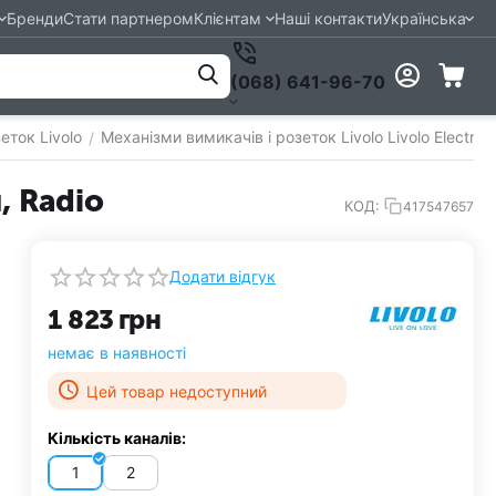
Бренди
Стати партнером
Клієнтам
Наші контакти
Українська
(068) 641-96-70
еток Livolo
Механізми вимикачів і розеток Livolo Livolo Electric
/
, Radio
КОД:
417547657
Додати відгук
1 823
грн
немає в наявності
Цей товар недоступний
Кількість каналів:
1
2