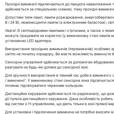
Прохідні вимикачі підключаються до ланцюга навантаження т
здійснюється за спеціальною схемою, тому прохідні вимикачі
Допустимі типи ламп: лампи розжарювання, енергозберігаючі,
В і 24 В), люмінесцентні лампи (з електронним баластом), світл
Увага! Зі світлодіодними лампами і стрічками, а також з лю
можуть працювати не коректно (у вимкненому стані лампи 
установкою LED адаптера.
Використання прохідних вимикачів (перемикачів) особливо з
світло на початку коридору, Ви маєте можливість вимкнути й
Сенсорне управління здійснюється за допомогою вбудованих 
реагувати на будь-які дотики до сенсорної зоні.
Для зручності використання в темний час доби в вимикачі є 
/ вимкнено". У вимкненому стані сенсорна зона підсвічуєтьс
починає підсвічуватися червоним кольором.
Дистанційне керування здійснюється по радіоканалу, що доз
дії пульта дистанційного керування. Дана особливість робить
від систем з ІЧ управлінням, що діють тільки в зоні прямої в
Для установки і підключення вимикача не потрібно вносити ж