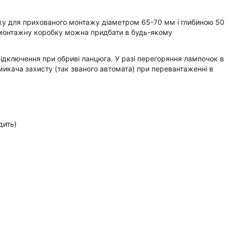
ку для прихованого монтажу діаметром 65-70 мм і глибиною 50
у монтажну коробку можна придбати в будь-якому
дключення при обриві ланцюга. У разі перегоряння лампочок в
икача захисту (так званого автомата) при перевантаженні в
дить)