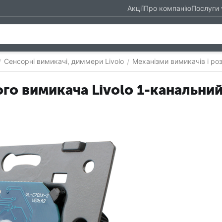
Акції
Про компанію
Послуги
Сенсорні вимикачі, диммери Livolo
Механізми вимикачів і роз
/
/
го вимикача Livolo 1-канальний