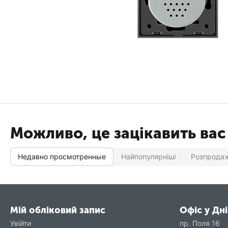
Можливо, це зацікавить вас
Недавно просмотренные
Найпопулярніші
Розпрода
Мій обліковий запис
Офіс у Дні
Увійти
пр. Поля 16