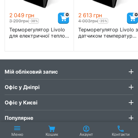
2 049
грн
2 613
грн
3 299
грн
4 003
грн
-38%
-35%
Терморегулятор Livolo
Терморегулятор Livolo з
для електричної теплої
датчиком температури
підлоги
підлоги
Мій обліковий запис
Офіс у Дніпрі
Офіс у Києві
Популярне
Кошик
Акаунт
Контакти
Меню