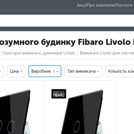
Акції
Про компанію
Послуги
озумного будинку Fibaro Livolo E
Сенсорні вимикачі, диммери Livolo
Вимикачі Livolo для сист
/
/
Ціна
Виробник
1
Тип вимикача
Кількість ка