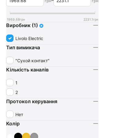
–
грн
грн
1969.68
грн
2231.1
грн
Виробник (1)
Livolo Electric
Тип вимикача
"Сухой контакт"
Кількість каналів
1
2
Протокол керування
Нет
Колір