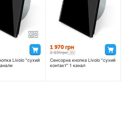
1 970
грн
2 031
грн
-3%
опка Livolo "сухий
Сенсорна кнопка Livolo "сухий
канали
контакт" 1 канал