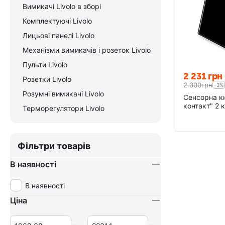
Вимикачі Livolo в зборі
Комплектуючі Livolo
Лицьові панелі Livolo
Механізми вимикачів і розеток Livolo
Пульти Livolo
2 231
грн
Розетки Livolo
2 300
грн
-3%
Розумні вимикачі Livolo
Сенсорна кн
контакт" 2 
Терморегулятори Livolo
Фільтри товарів
В наявності
В наявності
Ціна