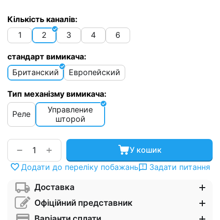
Кількість каналів:
1
2
3
4
6
стандарт вимикача:
Британский
Европейский
Тип механізму вимикача:
Управление
Реле
шторой
+
−
У кошик
Додати до переліку побажань
Задати питання
Доставка
Офіційний представник
Варіанти сплати