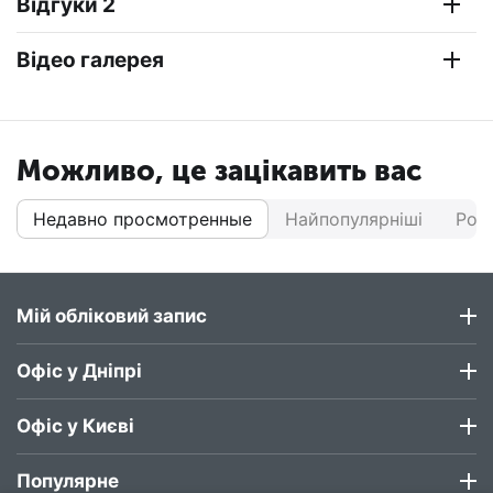
Відгуки 2
Відео галерея
Можливо, це зацікавить вас
Недавно просмотренные
Найпопулярніші
Роз
Мій обліковий запис
Офіс у Дніпрі
Офіс у Києві
Популярне