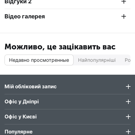
Відгуки 2
Відео галерея
Можливо, це зацікавить вас
Недавно просмотренные
Найпопулярніші
Роз
Мій обліковий запис
Офіс у Дніпрі
Офіс у Києві
Популярне