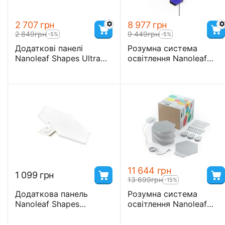
2 707
грн
8 977
грн
2 849
грн
9 449
грн
-5%
-5%
Додаткові панелі
Розумна система
Nanoleaf Shapes Ultra
освітлення Nanoleaf
Black Hexagon
Shapes Ultra Black
Expansion Pack, Apple
Hexagons Starter Kit,
Homekit - 3 шт.
Apple Homekit - 9 шт.
11 644
грн
1 099
грн
13 699
грн
-15%
Додаткова панель
Розумна система
Nanoleaf Shapes
освітлення Nanoleaf
Hexagons – 1 шт.
Shapes – Hexagon
Starter Kit Apple