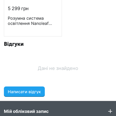
5 299
грн
Розумна система
освітлення Nanoleaf
Shapes – Hexagon
Starter Kit Apple
Homekit – 5 шт.
Відгуки
Дані не знайдено
Написати відгук
Мій обліковий запис