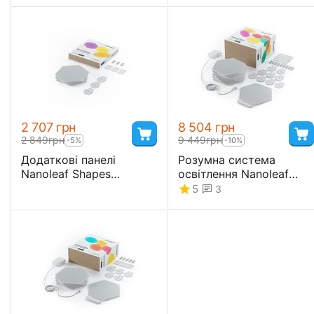
Homekit – 15 шт.
2 707
грн
8 504
грн
2 849
грн
9 449
грн
-5%
-10%
Додаткові панелі
Розумна система
Nanoleaf Shapes
освітлення Nanoleaf
Hexagon Expansion Pack
Shapes – Hexagon
5
3
Apple Homekit - 3 шт.
Starter Kit Apple
Homekit – 9 шт.