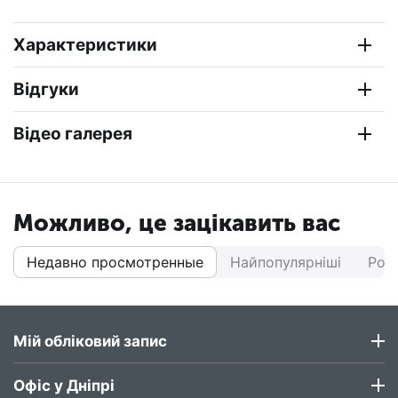
Характеристики
Відгуки
Відео галерея
Можливо, це зацікавить вас
Недавно просмотренные
Найпопулярніші
Роз
Мій обліковий запис
Офіс у Дніпрі