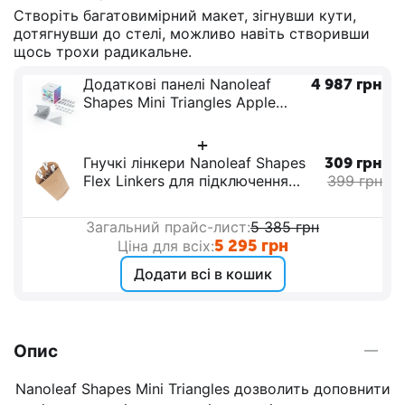
Створіть багатовимірний макет, зігнувши кути,
дотягнувши до стелі, можливо навіть створивши
щось трохи радикальне.
Додаткові панелі Nanoleaf
4 987
грн
Shapes Mini Triangles Apple
Homekit – 10 шт.
+
Гнучкі лінкери Nanoleaf Shapes
309
грн
Flex Linkers для підключення
399
грн
додаткових панелей
Загальний прайс-лист:
5 385
грн
5 295
грн
Ціна для всіх:
Додати всі в кошик
Опис
Nanoleaf Shapes Mini Triangles дозволить доповнити