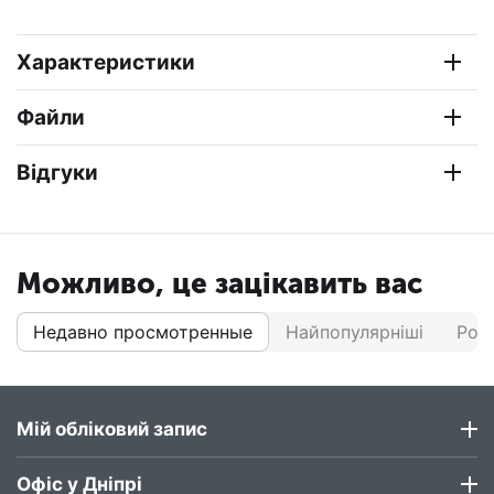
Характеристики
Файли
Відгуки
Можливо, це зацікавить вас
Недавно просмотренные
Найпопулярніші
Роз
Мій обліковий запис
Офіс у Дніпрі