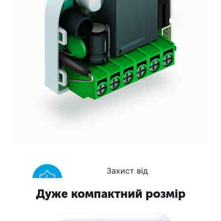
Захист від
перенапруг
Дуже компактний розмір
AES-128-бітове