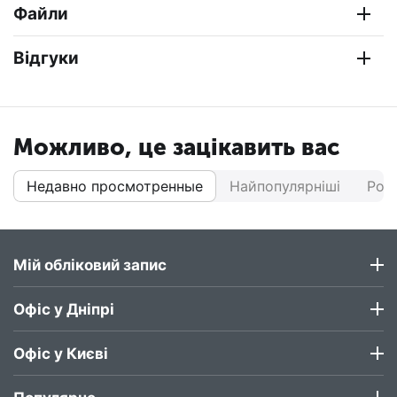
Файли
Відгуки
Можливо, це зацікавить вас
Недавно просмотренные
Найпопулярніші
Роз
Мій обліковий запис
Офіс у Дніпрі
Офіс у Києві