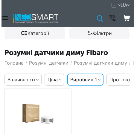
UA
Категорії
Фільтри
Розумні датчики диму Fibaro
Головна
/
Розумні датчики
/
Розумні датчики диму
/
В наявності
Ціна
Виробник
1
Протокол