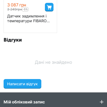
3 087
грн
3 249
грн
-5%
Датчик задимлення і
температури FIBARO
Smoke Sensor - FGSD-
002
Відгуки
Дані не знайдено
Написати відгук
Мій обліковий запис