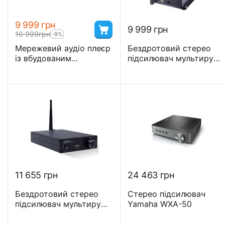
9 999
грн
9 999
грн
10 999
грн
-9%
Мережевий аудіо плеєр
Бездротовий стерео
із вбудованим
підсилювач мультирум
підсилювачем iEast
iEast StreamAmp AMP-
AMP80 2x80W з
i50B Wi-Fi c підтримкою
підтримкою WiFi DLNA
iOS і Android
AirPlay Bluetooth 5.0
11 655
грн
24 463
грн
Бездротовий стерео
Стерео підсилювач
підсилювач мультирум
Yamaha WXA-50
iEast StreamAmp AM160
Wi-Fi c підтримкою iOS і