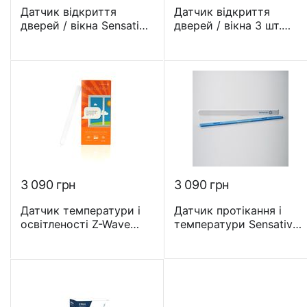
Датчик відкриття
Датчик відкриття
дверей / вікна Sensative
дверей / вікна 3 шт.
STRIPS - SENE1110
Sensative STRIPS -
SENE1301
3 090
грн
3 090
грн
Датчик температури і
Датчик протікання і
освітленості Z-Wave
температури Sensative
Plus Sensative STRIPS
STRIPS Drip - SENEDRIP
Comfort -
SENECOMFORT